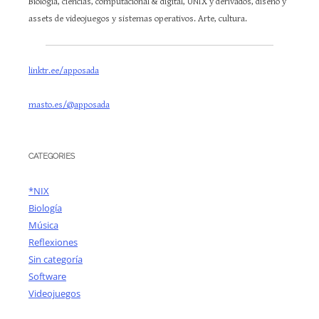
Biología, ciencias, computacional & digital, UNIX y derivados, diseño y
assets de videojuegos y sistemas operativos. Arte, cultura.
linktr.ee/apposada
masto.es/@apposada
CATEGORIES
*NIX
Biología
Música
Reflexiones
Sin categoría
Software
Videojuegos