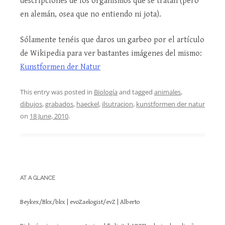
descripciones de los organismos que se tratan (pero
en alemán, osea que no entiendo ni jota).
Sólamente tenéis que daros un garbeo por el artículo
de Wikipedia para ver bastantes imágenes del mismo:
Kunstformen der Natur
This entry was posted in
Biología
and tagged
animales
,
dibujos
,
grabados
,
haeckel
,
ilsutracion
,
kunstformen der natur
on
18 June, 2010
.
AT A GLANCE
Beykex/Bkx/bkx | evoZaelogist/evZ | Alberto