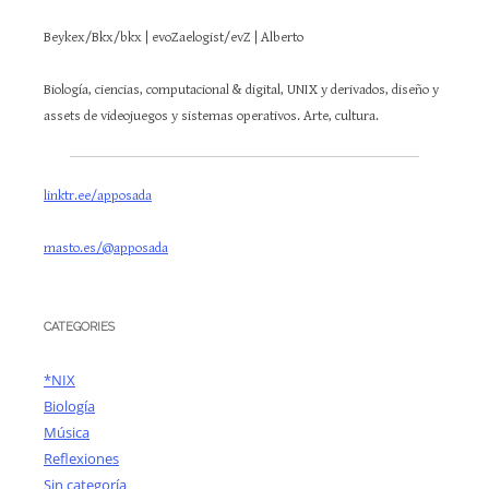
Beykex/Bkx/bkx | evoZaelogist/evZ | Alberto
Biología, ciencias, computacional & digital, UNIX y derivados, diseño y
assets de videojuegos y sistemas operativos. Arte, cultura.
linktr.ee/apposada
masto.es/@apposada
CATEGORIES
*NIX
Biología
Música
Reflexiones
Sin categoría