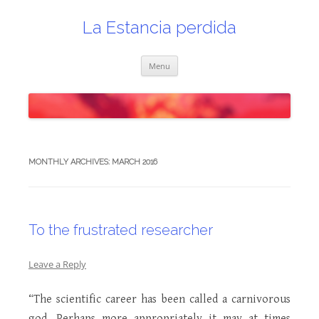
Skip
to
content
La Estancia perdida
Menu
MONTHLY ARCHIVES:
MARCH 2016
To the frustrated researcher
Leave a Reply
“The scientific career has been called a carnivorous
god. Perhaps more appropriately it may at times