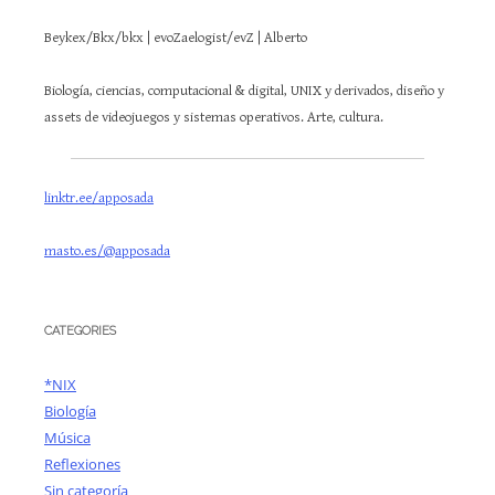
Beykex/Bkx/bkx | evoZaelogist/evZ | Alberto
Biología, ciencias, computacional & digital, UNIX y derivados, diseño y
assets de videojuegos y sistemas operativos. Arte, cultura.
linktr.ee/apposada
masto.es/@apposada
CATEGORIES
*NIX
Biología
Música
Reflexiones
Sin categoría