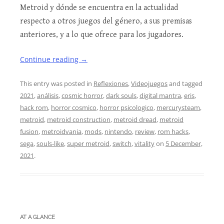
Metroid y dónde se encuentra en la actualidad
respecto a otros juegos del género, a sus premisas
anteriores, y a lo que ofrece para los jugadores.
Continue reading
→
This entry was posted in
Reflexiones
,
Videojuegos
and tagged
2021
,
análisis
,
cosmic horror
,
dark souls
,
digital mantra
,
eris
,
hack rom
,
horror cosmico
,
horror psicologico
,
mercurysteam
,
metroid
,
metroid construction
,
metroid dread
,
metroid
fusion
,
metroidvania
,
mods
,
nintendo
,
review
,
rom hacks
,
sega
,
souls-like
,
super metroid
,
switch
,
vitality
on
5 December,
2021
.
AT A GLANCE