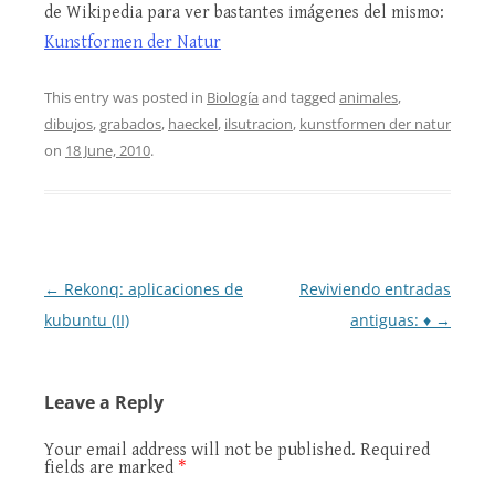
de Wikipedia para ver bastantes imágenes del mismo:
Kunstformen der Natur
This entry was posted in
Biología
and tagged
animales
,
dibujos
,
grabados
,
haeckel
,
ilsutracion
,
kunstformen der natur
on
18 June, 2010
.
Post
←
Rekonq: aplicaciones de
Reviviendo entradas
navigation
kubuntu (II)
antiguas: ♦
→
Leave a Reply
Your email address will not be published.
Required
fields are marked
*