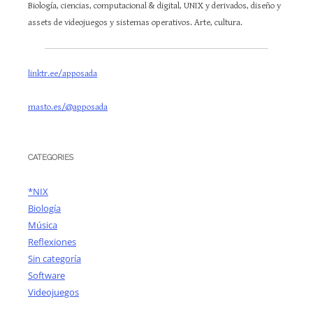
Biología, ciencias, computacional & digital, UNIX y derivados, diseño y
assets de videojuegos y sistemas operativos. Arte, cultura.
linktr.ee/apposada
masto.es/@apposada
CATEGORIES
*NIX
Biología
Música
Reflexiones
Sin categoría
Software
Videojuegos