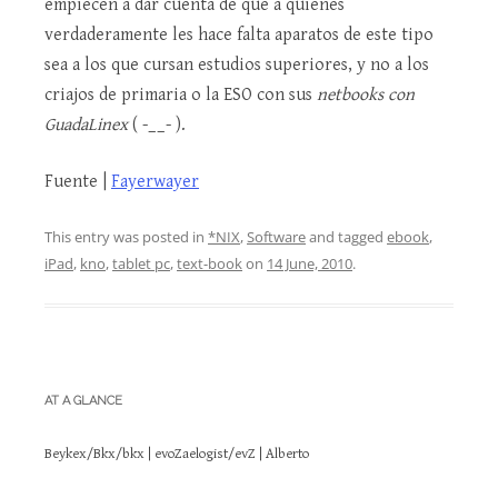
empiecen a dar cuenta de que a quienes
verdaderamente les hace falta aparatos de este tipo
sea a los que cursan estudios superiores, y no a los
criajos de primaria o la ESO con sus
netbooks con
GuadaLinex
( -__- ).
Fuente |
Fayerwayer
This entry was posted in
*NIX
,
Software
and tagged
ebook
,
iPad
,
kno
,
tablet pc
,
text-book
on
14 June, 2010
.
AT A GLANCE
Beykex/Bkx/bkx | evoZaelogist/evZ | Alberto