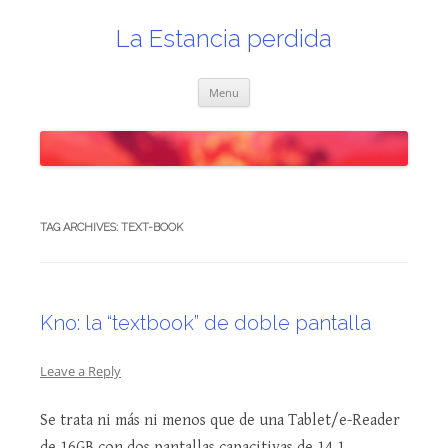
Skip
to
content
La Estancia perdida
Menu
TAG ARCHIVES:
TEXT-BOOK
Kno: la “textbook” de doble pantalla
Leave a Reply
Se trata ni más ni menos que de una Tablet/e-Reader
de 16GB con dos pantallas capacitivas de 14.1