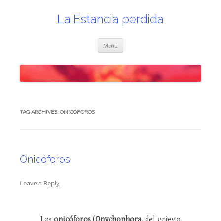
Skip
to
content
La Estancia perdida
Menu
TAG ARCHIVES:
ONICÓFOROS
Onicóforos
Leave a Reply
Los
onicóforos
(
Onychophora
, del griego