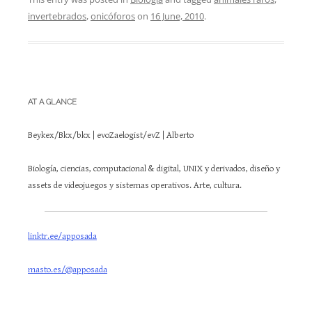
invertebrados
,
onicóforos
on
16 June, 2010
.
AT A GLANCE
Beykex/Bkx/bkx | evoZaelogist/evZ | Alberto
Biología, ciencias, computacional & digital, UNIX y derivados, diseño y
assets de videojuegos y sistemas operativos. Arte, cultura.
linktr.ee/apposada
masto.es/@apposada