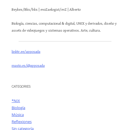
Beykex/Bkx/bkx | evoZaelogist/evZ | Alberto
Biología, ciencias, computacional & digital, UNIX y derivados, diseño y
assets de videojuegos y sistemas operativos. Arte, cultura.
linktr.ee/apposada
masto.es/@apposada
CATEGORIES
*NIX
Biología
Música
Reflexiones
Sin categoría