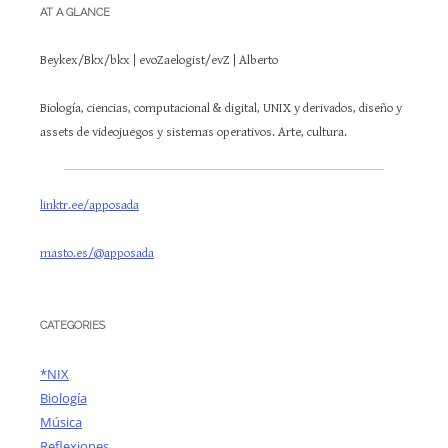
AT A GLANCE
Beykex/Bkx/bkx | evoZaelogist/evZ | Alberto
Biología, ciencias, computacional & digital, UNIX y derivados, diseño y
assets de videojuegos y sistemas operativos. Arte, cultura.
linktr.ee/apposada
masto.es/@apposada
CATEGORIES
*NIX
Biología
Música
Reflexiones