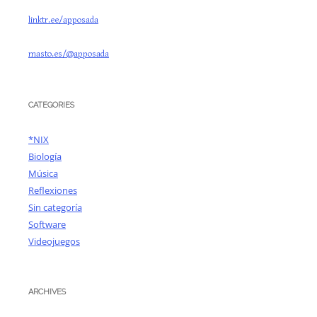
linktr.ee/apposada
masto.es/@apposada
CATEGORIES
*NIX
Biología
Música
Reflexiones
Sin categoría
Software
Videojuegos
ARCHIVES