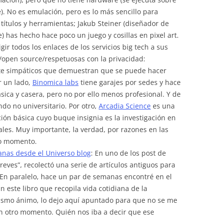
). No es emulación, pero es lo más sencillo para
 títulos y herramientas; Jakub Steiner (diseñador de
has hecho hace poco un juego y cosillas en pixel art.
igir todos los enlaces de los servicios big tech a sus
s/open source/respetuosas con la privacidad:
nte simpáticos que demuestran que se puede hacer
r un lado,
Binomica labs
tiene garajes por sedes y hace
ica y casera, pero no por ello menos profesional. Y de
do no universitario. Por otro,
Arcadia Science
es una
ón básica cuyo buque insignia es la investigación en
les. Muy importante, la verdad, por razones en las
ro momento.
anas desde el Universo blog
: En uno de los post de
reves”, recolectó una serie de artículos antiguos para
 En paralelo, hace un par de semanas encontré en el
 este libro que recopila vida cotidiana de la
ismo ánimo, lo dejo aquí apuntado para que no se me
en otro momento. Quién nos iba a decir que ese