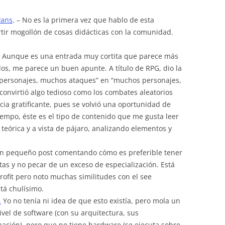
vans
. – No es la primera vez que hablo de esta
ir mogollón de cosas didácticas con la comunidad.
 Aunque es una entrada muy cortita que parece más
os, me parece un buen apunte. A título de RPG, dio la
 personajes, muchos ataques” en “muchos personajes,
 convirtió algo tedioso como los combates aleatorios
cia gratificante, pues se volvió una oportunidad de
iempo, éste es el tipo de contenido que me gusta leer
teórica y a vista de pájaro, analizando elementos y
 pequeño post comentando cómo es preferible tener
tas y no pecar de un exceso de especialización. Está
rofit pero noto muchas similitudes con el see
tá chulísimo.
.
Yo no tenía ni idea de que esto existía, pero mola un
ivel de software (con su arquitectura, sus
mación), pero que no tiene hardware (se ejecuta sobre