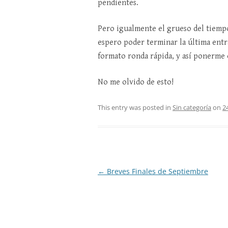
pendientes.
Pero igualmente el grueso del tiempo 
espero poder terminar la última entra
formato ronda rápida, y así ponerme 
No me olvido de esto!
This entry was posted in
Sin categoría
on
2
Post
←
Breves Finales de Septiembre
navigation