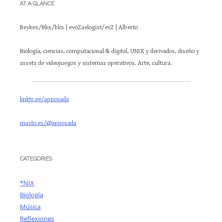
AT A GLANCE
Beykex/Bkx/bkx | evoZaelogist/evZ | Alberto
Biología, ciencias, computacional & digital, UNIX y derivados, diseño y
assets de videojuegos y sistemas operativos. Arte, cultura.
linktr.ee/apposada
masto.es/@apposada
CATEGORIES
*NIX
Biología
Música
Reflexiones